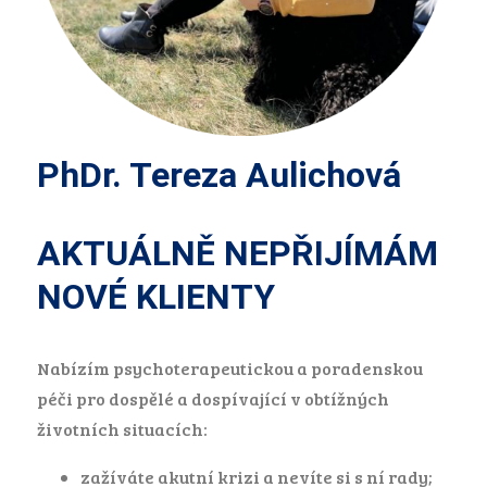
PhDr. Tereza Aulichová
AKTUÁLNĚ NEPŘIJÍMÁM
NOVÉ KLIENTY
Nabízím psychoterapeutickou a poradenskou
péči pro dospělé a dospívající v obtížných
životních situacích:
zažíváte akutní krizi a nevíte si s ní rady;