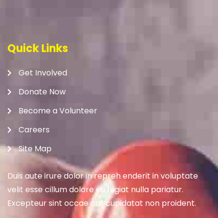
Quick Links
Get Involved
Donate Now
Become a Volunteer
Careers
Site Map
Duis aute irure dolor in repreh enderit in voluptate
velit esse cillum dolore eu fugiat nulla pariatur.
Excepteur sint occae cat cupidatat non proident.