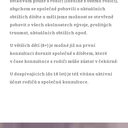
setkávám pouze s rodiči (ideálně s oběma rodiči),
abychom se společně pobavili o aktuálních
obtížích dítěte a měli jsme možnost se otevřeně
pobavit o všech okolnostech vývoje, prožitých
traumat, aktuálních obtížích apod.
U větších dětí (8+) je možné již na první
konzultaci dorazit společně s dítětem, které
v čase konzultace s rodiči může zůstat v čekárně.
U dospívajících (do 18 let) je též vítána aktivní
účast rodičů a společná konzultace.