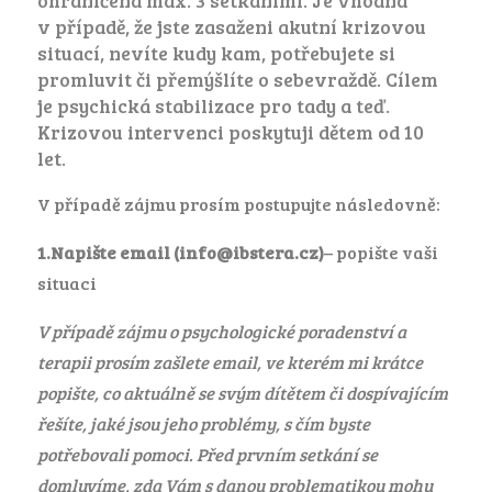
ohraničena max. 3 setkáními. Je vhodná
v případě, že jste zasaženi akutní krizovou
situací, nevíte kudy kam, potřebujete si
promluvit či přemýšlíte o sebevraždě. Cílem
je psychická stabilizace pro tady a teď.
Krizovou intervenci poskytuji dětem od 10
let.
V případě zájmu prosím postupujte následovně:
1.Napište email (info@ibstera.cz)
– popište vaši
situaci
V případě zájmu o psychologické poradenství a
terapii prosím zašlete email, ve kterém mi krátce
popište, co aktuálně se svým dítětem či dospívajícím
řešíte, jaké jsou jeho problémy, s čím byste
potřebovali pomoci. Před prvním setkání se
domluvíme, zda Vám s danou problematikou mohu