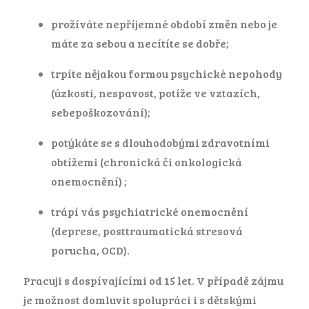
prožíváte nepříjemné období změn nebo je
máte za sebou a necítíte se dobře;
trpíte nějakou formou psychické nepohody
(úzkosti, nespavost, potíže ve vztazích,
sebepoškozování);
potýkáte se s dlouhodobými zdravotními
obtížemi (chronická či onkologická
onemocnění) ;
trápí vás psychiatrické onemocnění
(deprese, posttraumatická stresová
porucha, OCD).
Pracuji s dospívajícími od 15 let. V případě zájmu
je možnost domluvit spolupráci i s dětskými